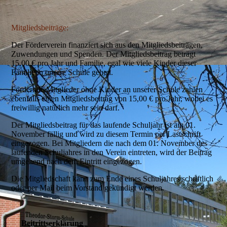
Mitgliedsbeiträge:
Der Förderverein finanziert sich aus den Mitgliedsbeiträgen,
Zuwendungen und Spenden. Der Mitgliedsbeitrag beträgt
15,00 € pro Jahr und Familie, egal wie viele Kinder dieser
Familie in unsere Schule gehen.
Fördernde Mitglieder ohne Kinder an unserer Schule zahlen
ebenfalls einen Mitgliedsbeitrag von 15,00 € pro Jahr, wobei es
freiwillig natürlich mehr sein darf.
Der Mitgliedsbeitrag für das laufende Schuljahr ist am 01.
November fällig und wird zu diesem Termin per Lastschrift
eingezogen. Bei Mitgliedern die nach dem 01. November des
laufenden Schuljahres in den Verein eintreten, wird der Beitrag
umgehend nach dem Eintritt eingezogen.
Die Mitgliedschaft kann zum Ende eines Schuljahres schriftlich
oder per Mail beim Vorstand gekündigt werden.
Beitrittserklärung