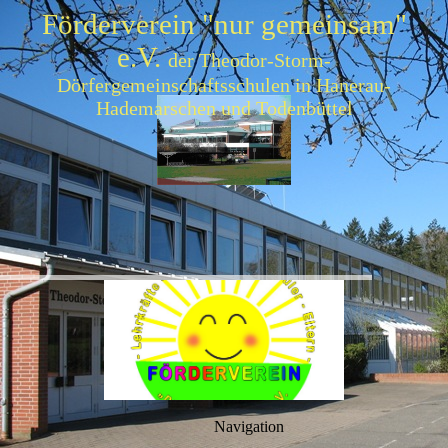
Förderverein "nur gemeinsam"
e.V.
der Theodor-Storm-
Dörfergemeinschaftsschulen in Hanerau-
Hademarschen und Todenbüttel
Navigation